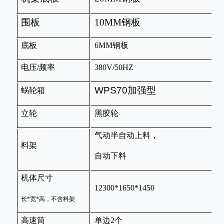
围板
10MM
钢板
1
底板
6MM
钢板
6
电压
/
频率
380V/50HZ
3
WPS70
加强型
W
蜗轮箱
立轮
黑胶轮
气动半自动上料，
料架
自动下料
机体尺寸
12300*1650*1450
1
长
*
宽
*
高，不含料架
高速筒
单边
2
个