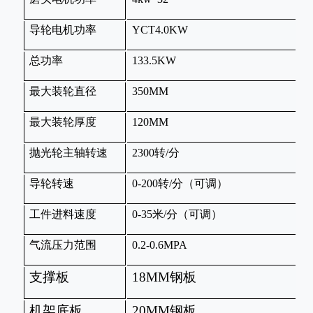
导轮电机功率
YCT4.0KW
Y
总功率
133.5KW
1
最大装轮直径
350MM
3
最大装轮厚度
120MM
1
抛光轮主轴转速
2300
转
/
分
2
导轮转速
0-200
转
/
分（可调）
0-
工件进料速度
0-35
米
/
分（可调）
0-
气流压力范围
0.2-0.6MPA
0
支撑板
18MM
钢板
1
机架底板
20MM
钢板
2