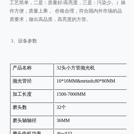
工艺简单，二是：质量好/高亮度，三是：污染少。）操
作方便，质量上乘， 价格合理，符合国内外市场的品
质要求，做出高品质，高亮度的方管。
3
、设备参数
产品名称
32
头小方管抛光机
3
抛光管径
10*10MM&metash;80*80MM
1
加工长度
1500-7000MM
1
磨头数
32
个
3
磨头轴轴径
36MM
3
磨头电机功率
4kw*32
5