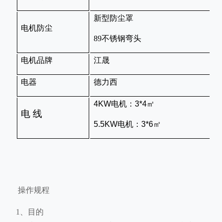
新型防尘罩
电机防尘
89
不锈钢弯头
8
电机品牌
江晟
电器
德力西
4KW
电机：
3*4
㎡
4
电 线
5.5KW
电机：
3*6
㎡
5
操作规程
1、目的