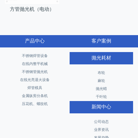
方管抛光机（电动）
产品中心
客户案例
不锈钢焊管设备
抛光耗材
在线内整平机械
不锈钢管抛光机
布轮
在线光亮退火设备
麻轮
焊管模具
抛光蜡
金属纵剪分条机
千叶轮
压花机、螺纹机
新闻中心
公司动态
业界资讯
发展趋势